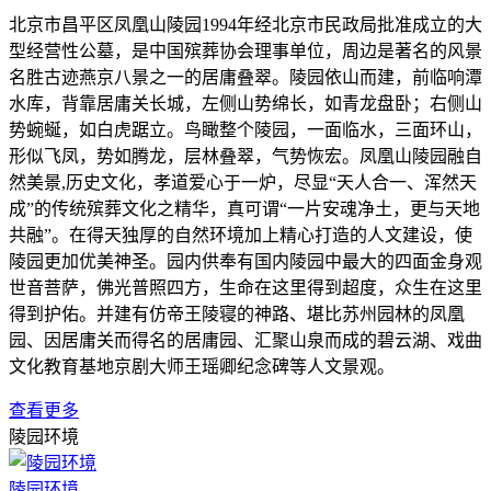
北京市昌平区凤凰山陵园1994年经北京市民政局批准成立的大
型经营性公墓，是中国殡葬协会理事单位，周边是著名的风景
名胜古迹燕京八景之一的居庸叠翠。陵园依山而建，前临响潭
水库，背靠居庸关长城，左侧山势绵长，如青龙盘卧；右侧山
势蜿蜒，如白虎踞立。鸟瞰整个陵园，一面临水，三面环山，
形似飞凤，势如腾龙，层林叠翠，气势恢宏。凤凰山陵园融自
然美景,历史文化，孝道爱心于一炉，尽显“天人合一、浑然天
成”的传统殡葬文化之精华，真可谓“一片安魂净土，更与天地
共融”。在得天独厚的自然环境加上精心打造的人文建设，使
陵园更加优美神圣。园内供奉有国内陵园中最大的四面金身观
世音菩萨，佛光普照四方，生命在这里得到超度，众生在这里
得到护佑。并建有仿帝王陵寝的神路、堪比苏州园林的凤凰
园、因居庸关而得名的居庸园、汇聚山泉而成的碧云湖、戏曲
文化教育基地京剧大师王瑶卿纪念碑等人文景观。
查看更多
陵园环境
陵园环境