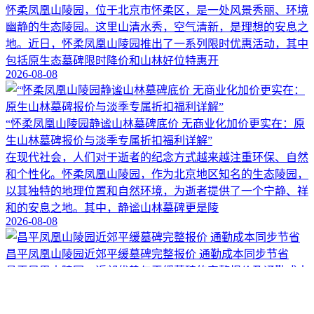
怀柔凤凰山陵园，位于北京市怀柔区，是一处风景秀丽、环境
幽静的生态陵园。这里山清水秀，空气清新，是理想的安息之
地。近日，怀柔凤凰山陵园推出了一系列限时优惠活动，其中
包括原生态墓碑限时降价和山林好位特惠开
2026-08-08
“怀柔凤凰山陵园静谧山林墓碑底价 无商业化加价更实在：原
生山林墓碑报价与淡季专属折扣福利详解”
在现代社会，人们对于逝者的纪念方式越来越注重环保、自然
和个性化。怀柔凤凰山陵园，作为北京地区知名的生态陵园，
以其独特的地理位置和自然环境，为逝者提供了一个宁静、祥
和的安息之地。其中，静谧山林墓碑更是陵
2026-08-08
昌平凤凰山陵园近郊平缓墓碑完整报价 通勤成本同步节省
昌平凤凰山陵园：近郊优势与平缓墓碑的完整报价及通勤成本
节省策略☎ 凤凰山陵园电话:400-838-5063在现代社会，人们
对于身后事的安排越来越注重品质与便利性。选择一个合适的