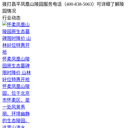
拨打昌平凤凰山陵园服务电话（400-838-5063）可详细了解陵
园情况
行业动态
怀柔凤凰山陵
园原生态墓碑
限时降价 山林
好位特惠开抢
怀柔凤凰山陵
园，位于北京
市怀柔区，是
一处风景秀
丽、环境幽静
的生态陵园。
这里山清水