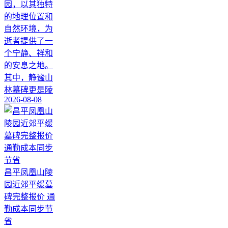
园，以其独特
的地理位置和
自然环境，为
逝者提供了一
个宁静、祥和
的安息之地。
其中，静谧山
林墓碑更是陵
2026-08-08
昌平凤凰山陵
园近郊平缓墓
碑完整报价 通
勤成本同步节
省