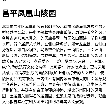
昌平凤凰山陵园
北京市昌平区凤凰山陵园1994年经北京市民政局批准成立的大
型经营性公墓，是中国殡葬协会理事单位，周边是著名的风景
名胜古迹燕京八景之一的居庸叠翠。陵园依山而建，前临响潭
水库，背靠居庸关长城，左侧山势绵长，如青龙盘卧；右侧山
势蜿蜒，如白虎踞立。鸟瞰整个陵园，一面临水，三面环山，
形似飞凤，势如腾龙，层林叠翠，气势恢宏。凤凰山陵园融自
然美景,历史文化，孝道爱心于一炉，尽显“天人合一、浑然天
成”的传统殡葬文化之精华，真可谓“一片安魂净土，更与天地
共融”。在得天独厚的自然环境加上精心打造的人文建设，使
陵园更加优美神圣。园内供奉有国内陵园中最大的四面金身观
世音菩萨，佛光普照四方，生命在这里得到超度，众生在这里
得到护佑。并建有仿帝王陵寝的神路、堪比苏州园林的凤凰
园、因居庸关而得名的居庸园、汇聚山泉而成的碧云湖、戏曲
文化教育基地京剧大师王瑶卿纪念碑等人文景观。