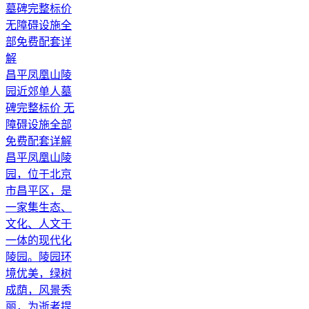
昌平凤凰山陵
园近郊单人墓
碑完整标价 无
障碍设施全部
免费配套详解
昌平凤凰山陵
园，位于北京
市昌平区，是
一家集生态、
文化、人文于
一体的现代化
陵园。陵园环
境优美，绿树
成荫，风景秀
丽，为逝者提