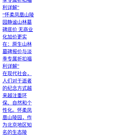
“怀柔凤凰山陵
园静谧山林墓
碑底价 无商业
化加价更实
在：原生山林
墓碑报价与淡
季专属折扣福
利详解”
在现代社会，
人们对于逝者
的纪念方式越
来越注重环
保、自然和个
性化。怀柔凤
凰山陵园，作
为北京地区知
名的生态陵