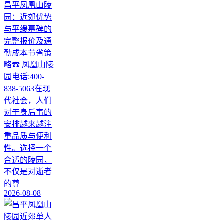
昌平凤凰山陵
园：近郊优势
与平缓墓碑的
完整报价及通
勤成本节省策
略☎ 凤凰山陵
园电话:400-
838-5063在现
代社会，人们
对于身后事的
安排越来越注
重品质与便利
性。选择一个
合适的陵园，
不仅是对逝者
的尊
2026-08-08